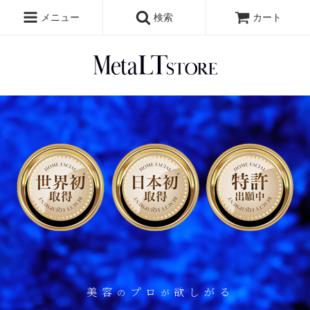
メニュー
検索
カート
美容
プロ
欲しがる
の
が